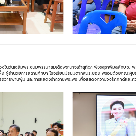
่องในวันเฉลิมพระชนมพรรษาสมเด็จพระนางเจ้าสุทิดา พัชรสุธาพิมลลักษณ พระ
 ผู้อำนวยการสถานศึกษา โรงเรียนมัธยมตากสินระยอง พร้อมด้วยคณะผู้บริหาร
ิธีถวายพานพุ่ม และการแสดงรำถวายพระพร เพื่อแสดงความจงรักภักดีและถวา